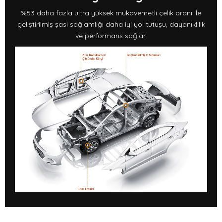
%53 daha fazla ultra yüksek mukavemetli çelik oranı ile
geliştirilmiş şasi sağlamlığı daha iyi yol tutuşu, dayanıklılık
ve performans sağlar.