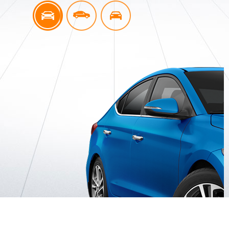
n
an
rka