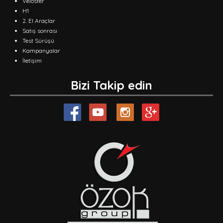
Veloster
H1
2. El Araçlar
Satış sonrası
Test Sürüşü
Kampanyalar
İletişim
Bizi Takip edin