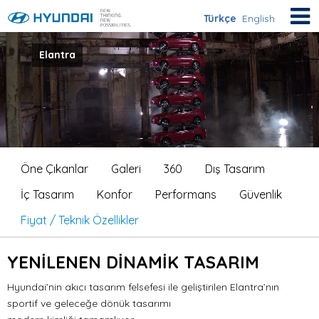
Türkçe
English
Elantra
Öne Çıkanlar
Galeri
360
Dış Tasarım
İç Tasarım
Konfor
Performans
Güvenlik
Fiyat / Teknik Özellikler
YENİLENEN DİNAMİK TASARIM
Hyundai’nin akıcı tasarım felsefesi ile geliştirilen Elantra’nın
sportif ve geleceğe dönük tasarımı