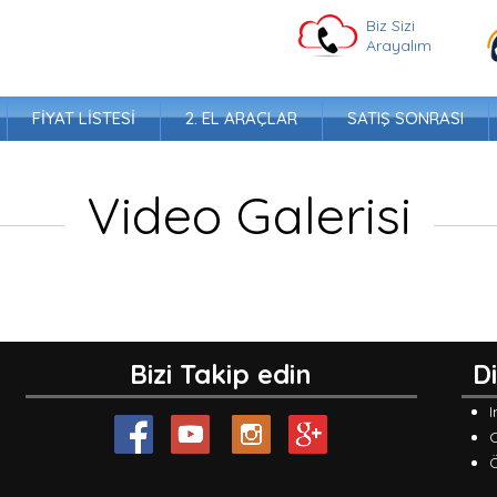
Biz Sizi
Arayalım
FIYAT LISTESI
2. EL ARAÇLAR
SATIŞ SONRASI
Video Galerisi
Bizi Takip edin
D
I