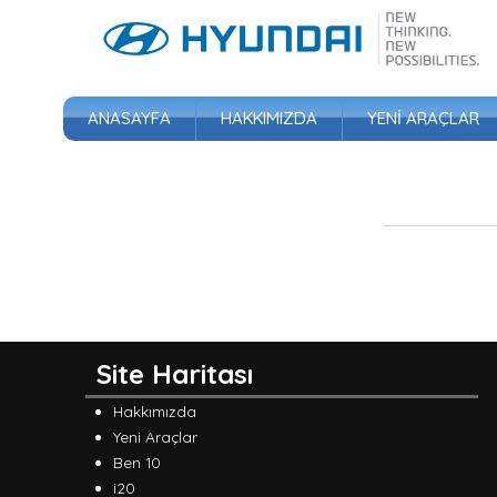
ANASAYFA
HAKKIMIZDA
YENI ARAÇLAR
Fotoğraf Galerisi
Video Galerisi
Site Haritası
Hakkımızda
Yeni Araçlar
Ben 10
i20