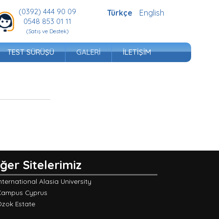
(0392) 444 90 09
Türkçe
English
0548 853 01 11
(Satış ve Destek)
TEST SÜRÜŞÜ
GALERI
İLETIŞIM
iğer Sitelerimiz
nternational Alasia University
Campus Cyprus
Özok Estate