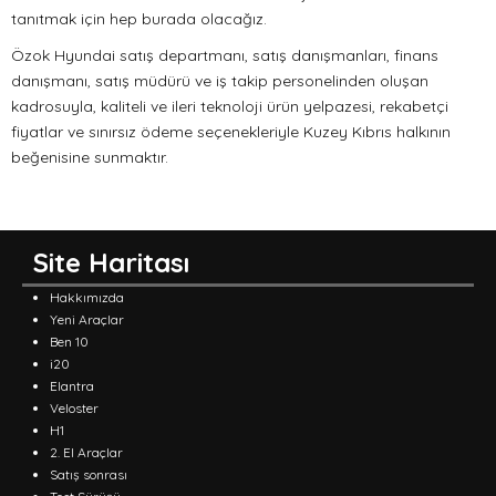
tanıtmak için hep burada olacağız.
Özok Hyundai satış departmanı, satış danışmanları, finans
danışmanı, satış müdürü ve iş takip personelinden oluşan
kadrosuyla, kaliteli ve ileri teknoloji ürün yelpazesi, rekabetçi
fiyatlar ve sınırsız ödeme seçenekleriyle Kuzey Kıbrıs halkının
beğenisine sunmaktır.
Site Haritası
Hakkımızda
Yeni Araçlar
Ben 10
i20
Elantra
Veloster
H1
2. El Araçlar
Satış sonrası