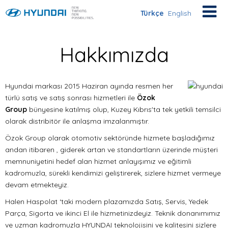
Türkçe
English
Hakkımızda
Hyundai markası 2015 Haziran ayında resmen her
türlü satış ve satış sonrası hizmetleri ile
Özok
Group
bünyesine katılmış olup, Kuzey Kıbrıs'ta tek yetkili temsilci
olarak distribitör ile anlaşma imzalanmıştır.
Özok Group olarak otomotiv sektöründe hizmete başladığımız
andan itibaren , giderek artan ve standartların üzerinde müşteri
memnuniyetini hedef alan hizmet anlayışımız ve eğitimli
kadromuzla, sürekli kendimizi geliştirerek, sizlere hizmet vermeye
devam etmekteyiz.
Halen Haspolat ‘taki modern plazamızda Satış, Servis, Yedek
Parça, Sigorta ve ikinci El ile hizmetinizdeyiz. Teknik donanımımız
ve uzman kadromuzla HYUNDAI teknolojisini ve kalitesini sizlere